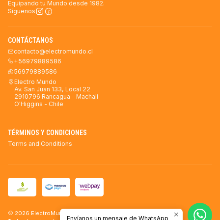
Equipando tu Mundo desde 1982.
Síguenos
CONTÁCTANOS
contacto@electromundo.cl
+56979889586
56979889586
Electro Mundo
Av. San Juan 133, Local 22
2910796 Rancagua - Machalí
O'Higgins - Chile
TÉRMINOS Y CONDICIONES
Terms and Conditions
2026 ElectroMundo.
Envíanos un mensaje de WhatsApp