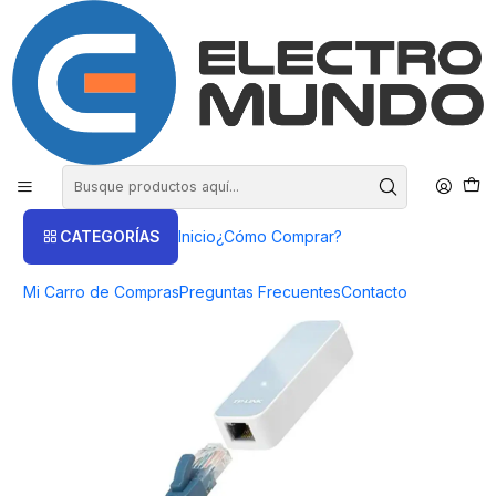
COMPRA HASTA EN 3 CUOTAS SIN INTERES
Inicio
Productos
COMPUTACIÓN
Accesorios
Adaptador Usb 2.0 A Rj45 Eth. Lan Tp-link Ue200
CATEGORÍAS
Inicio
¿Cómo Comprar?
Mi Carro de Compras
Preguntas Frecuentes
Contacto