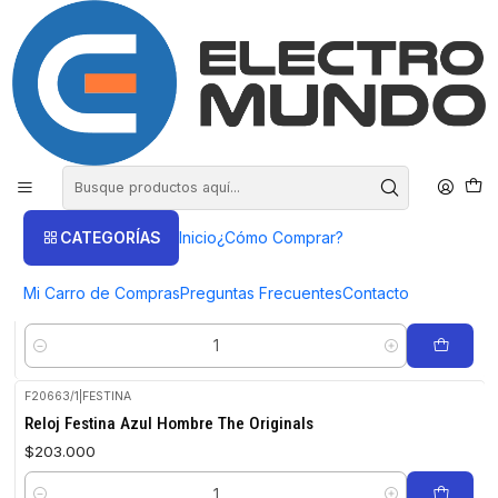
COMPRA HASTA EN 3 CUOTAS SIN INTERES
Inicio
Productos
FESTINA
FESTINA
FILTROS
CATEGORÍAS
Inicio
¿Cómo Comprar?
F16719/4
|
FESTINA
Reloj Festina Plateado Mujer Bliss
Mi Carro de Compras
Preguntas Frecuentes
Contacto
$147.000
Cantidad
F20663/1
|
FESTINA
Reloj Festina Azul Hombre The Originals
$203.000