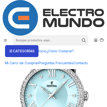
COMPRA HASTA EN 3 CUOTAS SIN INTERES
Inicio
Productos
FESTINA
Reloj Festina Plateado Mujer Bliss
CATEGORÍAS
Inicio
¿Cómo Comprar?
Mi Carro de Compras
Preguntas Frecuentes
Contacto