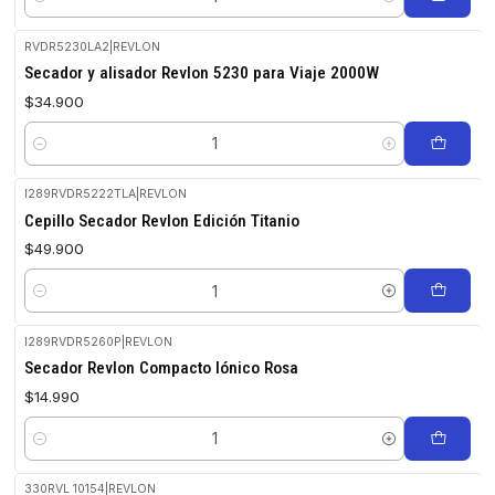
Cantidad
RVDR5230LA2
|
REVLON
Secador y alisador Revlon 5230 para Viaje 2000W
$34.900
Cantidad
I289RVDR5222TLA
|
REVLON
Cepillo Secador Revlon Edición Titanio
$49.900
Cantidad
I289RVDR5260P
|
REVLON
Secador Revlon Compacto Iónico Rosa
$14.990
Cantidad
330RVL 10154
|
REVLON