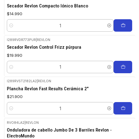
Secador Revlon Compacto Iónico Blanco
$14.990
Cantidad
I289RVDR773PUR
|
REVLON
Secador Revlon Control Frizz púrpura
$19.990
Cantidad
I289RVST2182LA2
|
REVLON
Plancha Revlon Fast Results Cerámica 2"
$21.900
Cantidad
RVO84LA2
|
REVLON
No disponible
Onduladora de cabello Jumbo De 3 Barriles Revlon -
ElectroMundo