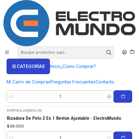
COMPRA HASTA EN 3 CUOTAS SIN INTERES
Inicio
Productos
HOGAR Y ENTRETENCIÒN
Cuidado Personal
Cuidado Personal
FILTROS
CATEGORÍAS
Inicio
¿Cómo Comprar?
330RVL10148
|
REVLON
Cepillo Revlon One-step Secador Voluminizador
Mi Carro de Compras
Preguntas Frecuentes
Contacto
$44.000
Cantidad
RVIR1183LA2
|
REVLON
Rizadora De Pelo 2 En 1 Revlon Ajustable - ElectroMundo
$38.000