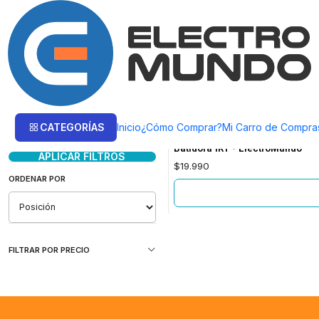
Inicio
Productos
HOGAR Y ENTRETENCIÒN
Hogar y Cocina
Hogar y Cocina
Filtrar Productos
CATEGORÍAS
Inicio
¿Cómo Comprar?
Mi Carro de Compra
MIXRE01
|
IRT
Agotado
1-1 de 1 productos
Batidora IRT - ElectroMundo
APLICAR FILTROS
$19.990
ORDENAR POR
FILTRAR POR PRECIO