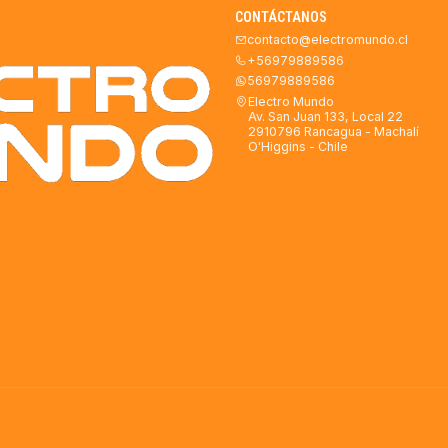
CONTÁCTANOS
contacto@electromundo.cl
+56979889586
56979889586
Electro Mundo
Av. San Juan 133, Local 22
2910796 Rancagua - Machalí
O'Higgins - Chile