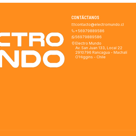
CONTÁCTANOS
contacto@electromundo.cl
+56979889586
56979889586
Electro Mundo
Av. San Juan 133, Local 22
2910796 Rancagua - Machalí
O'Higgins - Chile