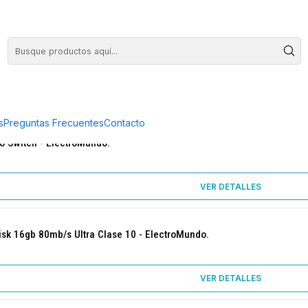
COMPRA HASTA EN 3 CUOTAS SIN INTERES
s
Preguntas Frecuentes
Contacto
o Switch - ElectroMundo.
VER DETALLES
sk 16gb 80mb/s Ultra Clase 10 - ElectroMundo.
VER DETALLES