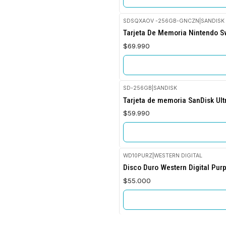
SDSQXAOV -256GB-GNCZN
|
SANDISK
No disponible
Tarjeta De Memoria Nintendo S
$69.990
SD-256GB
|
SANDISK
No disponible
Tarjeta de memoria SanDisk Ul
$59.990
WD10PURZ
|
WESTERN DIGITAL
Agotado
Disco Duro Western Digital Pur
$55.000