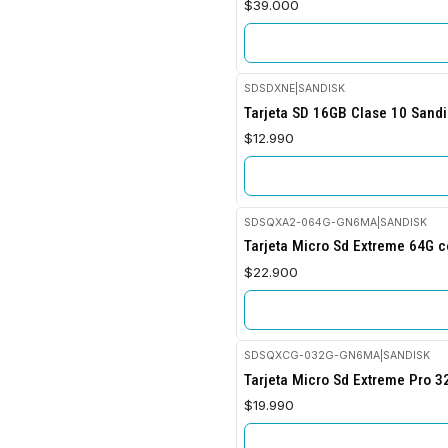
$39.000
SDSDXNE
|
SANDISK
No disponible
Tarjeta SD 16GB Clase 10 Sandi
$12.990
SDSQXA2-064G-GN6MA
|
SANDISK
No disponible
Tarjeta Micro Sd Extreme 64G 
$22.900
SDSQXCG-032G-GN6MA
|
SANDISK
No disponible
Tarjeta Micro Sd Extreme Pro 3
$19.990