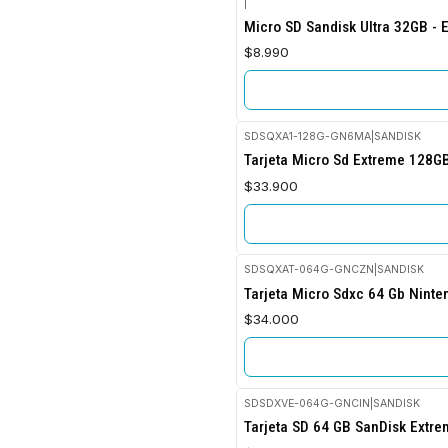
|
Agotado
Micro SD Sandisk Ultra 32GB - 
$8.990
SDSQXA1-128G-GN6MA
|
SANDISK
No disponible
Tarjeta Micro Sd Extreme 128G
$33.900
SDSQXAT-064G-GNCZN
|
SANDISK
No disponible
Tarjeta Micro Sdxc 64 Gb Ninte
$34.000
SDSDXVE-064G-GNCIN
|
SANDISK
No disponible
Tarjeta SD 64 GB SanDisk Extre