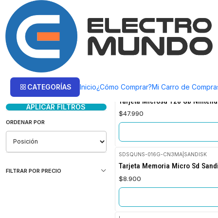
Inicio
Productos
COMPUTACIÓN
Almacenamiento
Almacenamiento
Filtrar Productos
CATEGORÍAS
Inicio
¿Cómo Comprar?
Mi Carro de Compra
SDSQXAO-128G-GNCZN
|
SANDISK
No disponible
1-12 de 12 productos
Tarjeta Microsd 128 Gb Nintend
APLICAR FILTROS
$47.990
ORDENAR POR
SDSQUNS-016G-CN3MA
|
SANDISK
No disponible
Tarjeta Memoria Micro Sd Sandi
FILTRAR POR PRECIO
$8.900