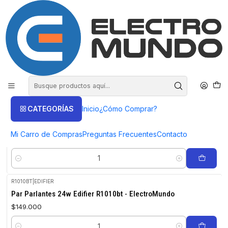
COMPRA HASTA EN 3 CUOTAS SIN INTERES
Inicio
Productos
AUDIO
Parlantes Subwoofer
Parlantes Subwoofer
FILTROS
CATEGORÍAS
Inicio
¿Cómo Comprar?
MS50A
|
EDIFIER
Altavoz inteligente inalámbrico MS50A - ElectroMundo
Mi Carro de Compras
Preguntas Frecuentes
Contacto
$179.000
Cantidad
R1010BT
|
EDIFIER
Par Parlantes 24w Edifier R1010bt - ElectroMundo
$149.000