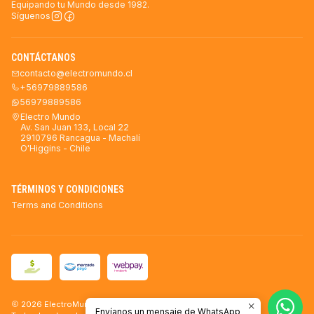
Equipando tu Mundo desde 1982.
Síguenos
CONTÁCTANOS
contacto@electromundo.cl
+56979889586
56979889586
Electro Mundo
Av. San Juan 133, Local 22
2910796 Rancagua - Machalí
O'Higgins - Chile
TÉRMINOS Y CONDICIONES
Terms and Conditions
2026 ElectroMundo.
Envíanos un mensaje de WhatsApp