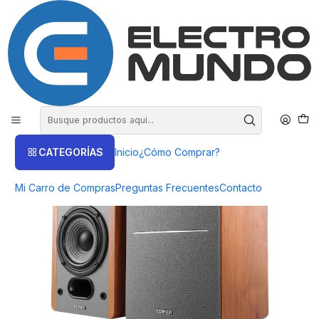
COMPRA HASTA EN 3 CUOTAS SIN INTERES
Inicio
Productos
AUDIO
Parlantes Subwoofer
Parlantes Monitores Pasivos Edifier P12 - ElectroMundo
CATEGORÍAS
Inicio
¿Cómo Comprar?
Mi Carro de Compras
Preguntas Frecuentes
Contacto