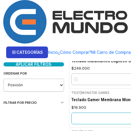
Inicio
Productos
Zona Gamer
Teclados
Teclados
Filtrar Productos
CATEGORÍAS
Inicio
¿Cómo Comprar?
Mi Carro de Compra
G915TKL
|
LOGITECH
1-12 de 12 productos
Teclado Inalámbrico Logitech G
APLICAR FILTROS
$249.000
ORDENAR POR
Cantidad
T1027
|
MONSTER GAMES
Agotado
Teclado Gamer Membrana Monste
FILTRAR POR PRECIO
$16.900