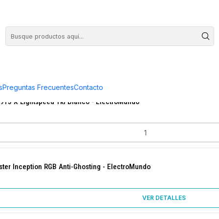
COMPRA HASTA EN 3 CUOTAS SIN INTERES
s
Preguntas Frecuentes
Contacto
915 X Lightspeed Tkl Blanco - ElectroMundo
r Inception RGB Anti-Ghosting - ElectroMundo
VER DETALLES