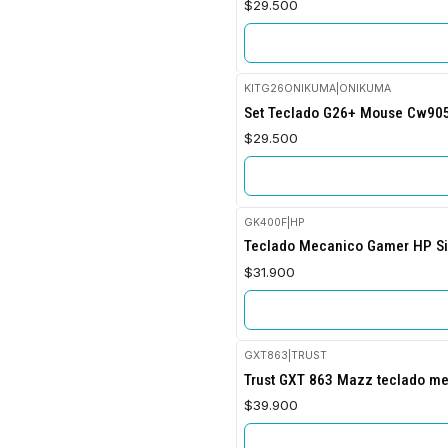
$29.500
KITG26ONIKUMA
|
ONIKUMA
Agotado
Set Teclado G26+ Mouse Cw905
$29.500
GK400F
|
HP
Agotado
Teclado Mecanico Gamer HP Si
$31.900
GXT863
|
TRUST
Agotado
Trust GXT 863 Mazz teclado m
$39.900