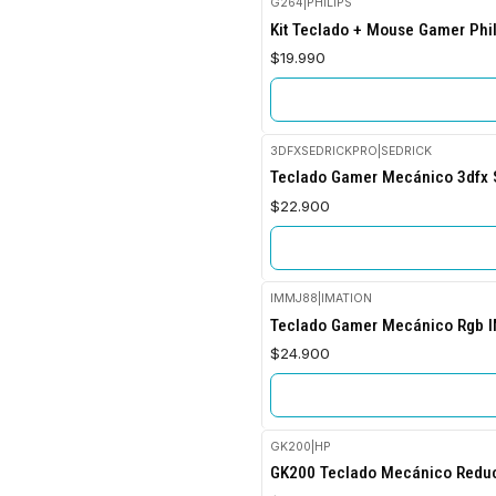
G264
|
PHILIPS
No disponible
Kit Teclado + Mouse Gamer Phi
$19.990
3DFXSEDRICKPRO
|
SEDRICK
Agotado
Teclado Gamer Mecánico 3dfx S
$22.900
IMMJ88
|
IMATION
Agotado
Teclado Gamer Mecánico Rgb I
$24.900
GK200
|
HP
No disponible
GK200 Teclado Mecánico Reduc