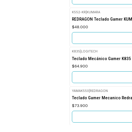
K552-KR
|
KUMARA
Agotado
REDRAGON Teclado Gamer KUMA
$48.000
K835
|
LOGITECH
No disponible
Teclado Mecánico Gamer K835 
$64.900
YAMAK550
|
REDRAGON
Agotado
Teclado Gamer Mecanico Redra
$73.900