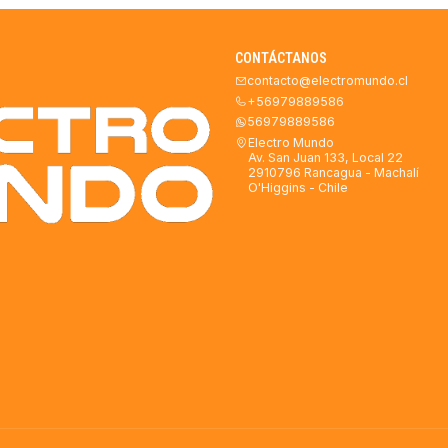
CONTÁCTANOS
contacto@electromundo.cl
+56979889586
56979889586
Electro Mundo
Av. San Juan 133, Local 22
2910796 Rancagua - Machalí
O'Higgins - Chile