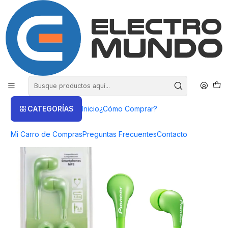
COMPRA HASTA EN 3 CUOTAS SIN INTERES
Inicio
Productos
AUDIO
Audífonos Con Cable
Audífonos Pioneer- ElectroMundo
CATEGORÍAS
Inicio
¿Cómo Comprar?
Mi Carro de Compras
Preguntas Frecuentes
Contacto