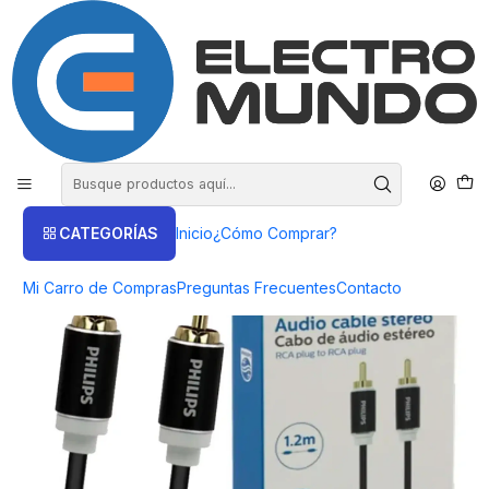
COMPRA HASTA EN 3 CUOTAS SIN INTERES
Inicio
Productos
AUDIO
Accesorios
Cable DE Audio Philips - ElectroMundo.
CATEGORÍAS
Inicio
¿Cómo Comprar?
Mi Carro de Compras
Preguntas Frecuentes
Contacto