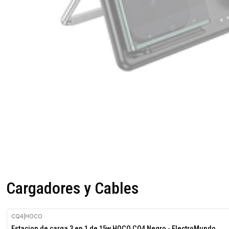
Cargadores y Cables
CQ4
|
HOCO
Estacion de carga 3 en 1 de 15w HOCO CQ4 Negro - ElectroMundo