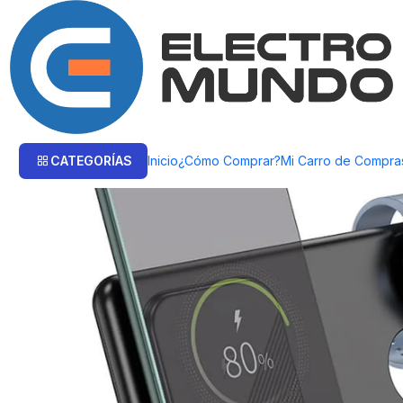
Inicio
TELEFONÍA
Cargadores y Cables
Cargador inalambrico Hoco C
CATEGORÍAS
Inicio
¿Cómo Comprar?
Mi Carro de Compra