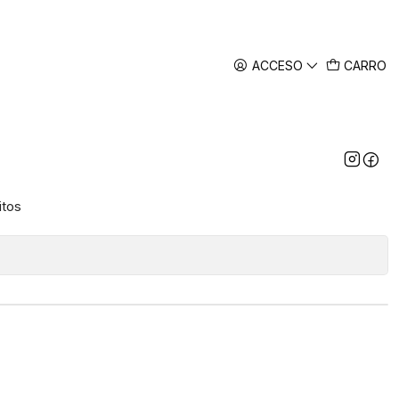
ACCESO
CARRO
lambrico Hoco CQ2 3 en 1
- ElectroMundo
itos