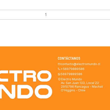
CONTÁCTANOS
contacto@electromundo.cl
+56979889586
56979889586
Electro Mundo
Av. San Juan 133, Local 22
2910796 Rancagua - Machalí
O'Higgins - Chile