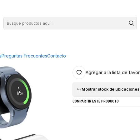
COMPRA HASTA EN 3 CUOTAS SIN INTERES
Q2 3 en 1 Flash Negro - ElectroMundo
|
Cargador ina
Flash Negro 
s
Preguntas Frecuentes
Contacto
Agregar a la lista de favor
Mostrar stock de ubicaciones
COMPARTIR ESTE PRODUCTO