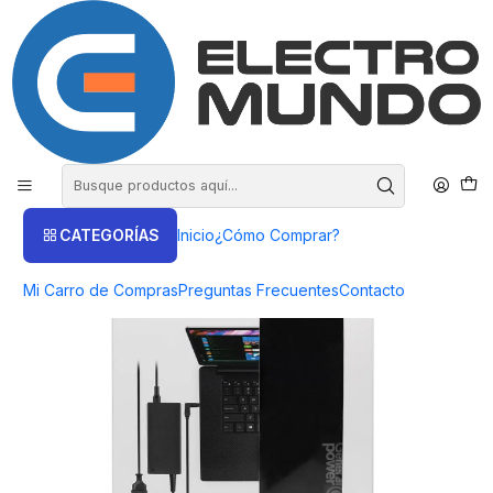
COMPRA HASTA EN 3 CUOTAS SIN INTERES
Inicio
Productos
COMPUTACIÓN
Cargadores de Notebook
Cargador Universal Notebook 65W General Power Negro -
ElectroMundo
CATEGORÍAS
Inicio
¿Cómo Comprar?
Mi Carro de Compras
Preguntas Frecuentes
Contacto