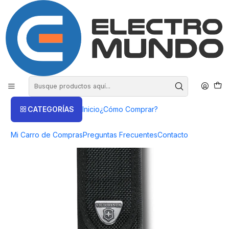
COMPRA HASTA EN 3 CUOTAS SIN INTERES
Inicio
Victorinox
Accesorios
Estuche De Nylon Para Navaja Victorinox 111 Mm
CATEGORÍAS
Inicio
¿Cómo Comprar?
Mi Carro de Compras
Preguntas Frecuentes
Contacto