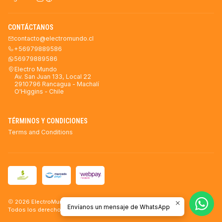
CONTÁCTANOS
contacto@electromundo.cl
+56979889586
56979889586
Electro Mundo
Av. San Juan 133, Local 22
2910796 Rancagua - Machalí
O'Higgins - Chile
TÉRMINOS Y CONDICIONES
Terms and Conditions
2026 ElectroMundo.
Envíanos un mensaje de WhatsApp
Todos los derechos reservados.
Desarrollado por Jumpseller
.