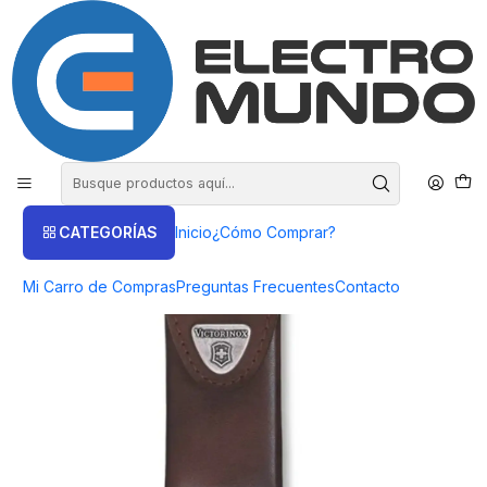
COMPRA HASTA EN 3 CUOTAS SIN INTERES
Inicio
Victorinox
Accesorios
Estuche Victorinox 33 Cuero Café 111mm. - Electromundo
CATEGORÍAS
Inicio
¿Cómo Comprar?
Mi Carro de Compras
Preguntas Frecuentes
Contacto