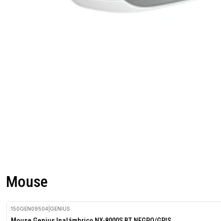
Mouse
150GEN09504
|
GENIUS
Mouse Genius Inalámbrico NX-8000S BT NEGRO/GRIS