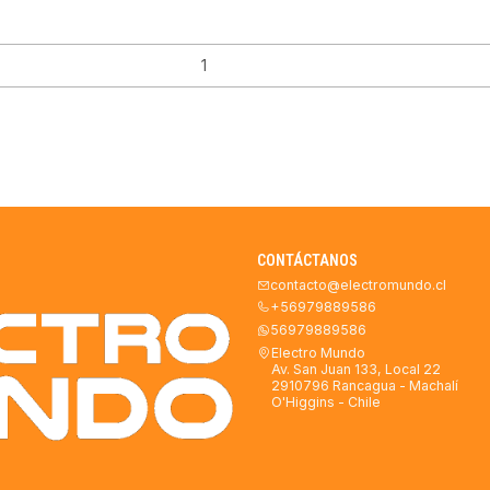
CONTÁCTANOS
contacto@electromundo.cl
+56979889586
56979889586
Electro Mundo
Av. San Juan 133, Local 22
2910796 Rancagua - Machalí
O'Higgins - Chile