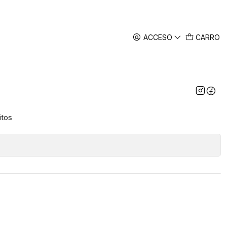
ACCESO
CARRO
brico Logitech M720
itos