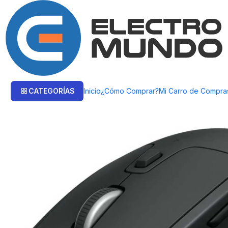
Inicio
Productos
COMPUTACIÓN
Mouse
Mouse Inalámbrico Logitec
CATEGORÍAS
Inicio
¿Cómo Comprar?
Mi Carro de Compra