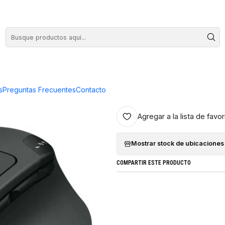
COMPRA HASTA EN 3 CUOTAS SIN INTERES
h M720 Triathlon
|
Mouse Inalám
Triathlon
s
Preguntas Frecuentes
Contacto
Agregar a la lista de favor
Mostrar stock de ubicaciones
COMPARTIR ESTE PRODUCTO