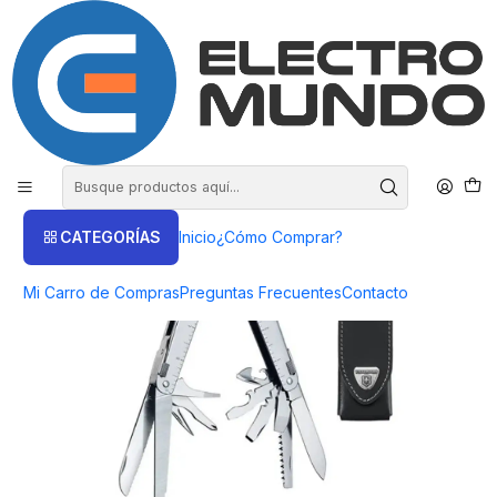
COMPRA HASTA EN 3 CUOTAS SIN INTERES
Inicio
Victorinox
Navajas
Multiherramienta Victorinox Swisstool Plata - Electromundo
CATEGORÍAS
Inicio
¿Cómo Comprar?
Mi Carro de Compras
Preguntas Frecuentes
Contacto