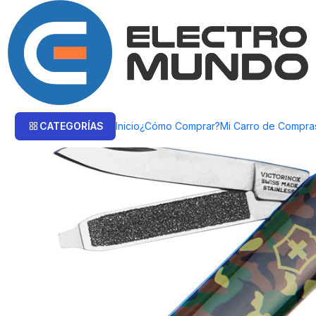
Inicio
Victorinox
Navajas
Navaja Victorinox Classic Sd Camuflaje
CATEGORÍAS
Inicio
¿Cómo Comprar?
Mi Carro de Compra