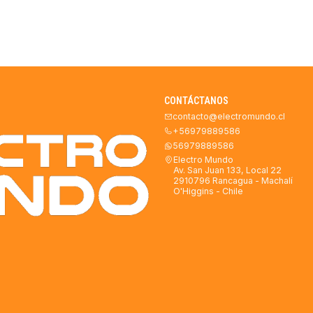
CONTÁCTANOS
contacto@electromundo.cl
+56979889586
56979889586
Electro Mundo
Av. San Juan 133, Local 22
2910796 Rancagua - Machalí
O'Higgins - Chile