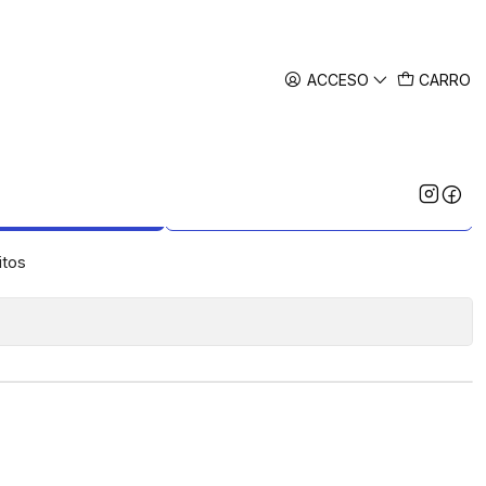
ACCESO
CARRO
inox Classic Sd Camuflaje
AR AL CARRO
COMPRAR AHORA
itos