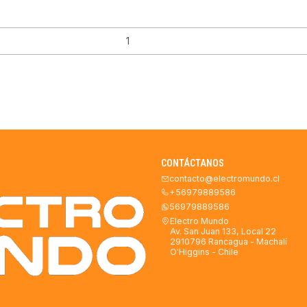
CONTÁCTANOS
contacto@electromundo.cl
+56979889586
56979889586
Electro Mundo
Av. San Juan 133, Local 22
2910796 Rancagua - Machalí
O'Higgins - Chile