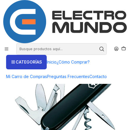
COMPRA HASTA EN 3 CUOTAS SIN INTERES
Inicio
Victorinox
Navajas
Navaja Victorinox Climber Negro - ElectroMundo
CATEGORÍAS
Inicio
¿Cómo Comprar?
Mi Carro de Compras
Preguntas Frecuentes
Contacto