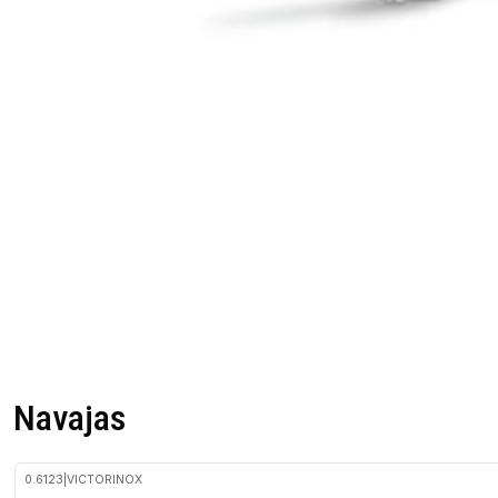
Navajas
0.6123
|
VICTORINOX