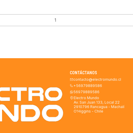
CONTÁCTANOS
contacto@electromundo.cl
+56979889586
56979889586
Electro Mundo
Av. San Juan 133, Local 22
2910796 Rancagua - Machalí
O'Higgins - Chile