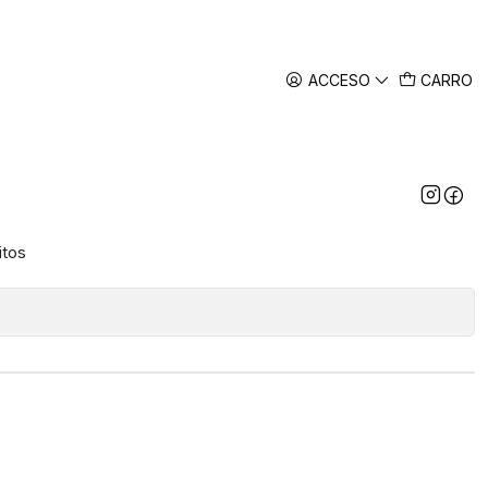
ACCESO
CARRO
inox Hunter Pro Alox Color
tromundo
itos