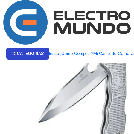
Inicio
Victorinox
Navajas
Navaja Victorinox Hunter Pro Alox Color Pla
CATEGORÍAS
Inicio
¿Cómo Comprar?
Mi Carro de Compra