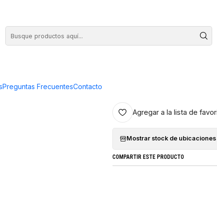
COMPRA HASTA EN 3 CUOTAS SIN INTERES
ta - Electromundo
|
Navaja Victor
Plata - Elec
s
Preguntas Frecuentes
Contacto
Agregar a la lista de favor
Mostrar stock de ubicaciones
COMPARTIR ESTE PRODUCTO