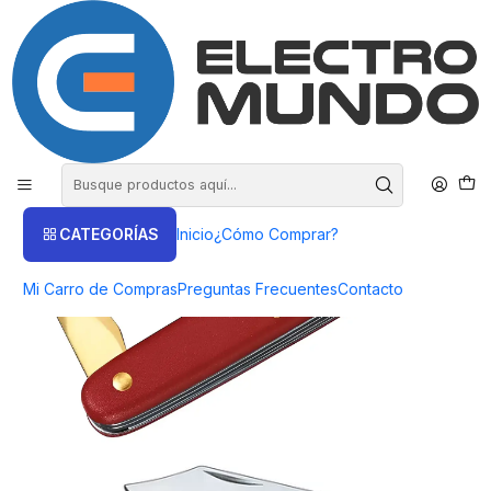
COMPRA HASTA EN 3 CUOTAS SIN INTERES
Inicio
Victorinox
Navajas
Navaja Victorinox para Injertar hoja 50 y 51 mm color Rojo
CATEGORÍAS
Inicio
¿Cómo Comprar?
Mi Carro de Compras
Preguntas Frecuentes
Contacto