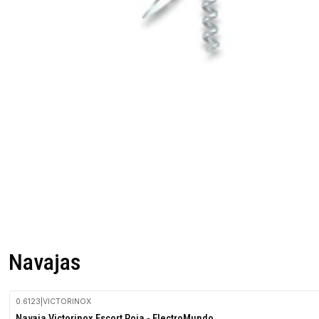
Navajas
0.6123
|
VICTORINOX
Navaja Victorinox Escort Roja - ElectroMundo