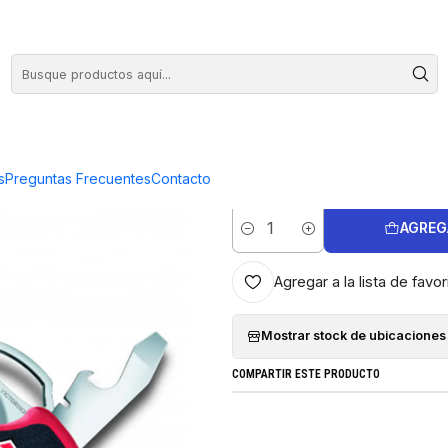
COMPRA HASTA EN 3 CUOTAS SIN INTERES
o
|
Navaja Victor
Rojo/Negro
s
Preguntas Frecuentes
Contacto
AGREG
Cantidad
Agregar a la lista de favor
Mostrar stock de ubicaciones
COMPARTIR ESTE PRODUCTO