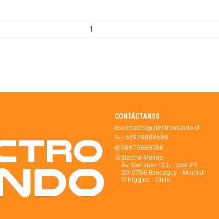
CONTÁCTANOS
contacto@electromundo.cl
+56979889586
56979889586
Electro Mundo
Av. San Juan 133, Local 22
2910796 Rancagua - Machalí
O'Higgins - Chile