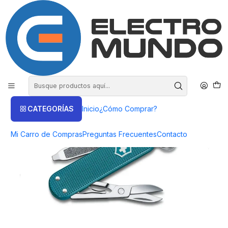
COMPRA HASTA EN 3 CUOTAS SIN INTERES
Inicio
Victorinox
Navajas
Navaja Victorinox Wild Jungle 58mm. Electromundo
CATEGORÍAS
Inicio
¿Cómo Comprar?
Mi Carro de Compras
Preguntas Frecuentes
Contacto