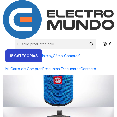
COMPRA HASTA EN 3 CUOTAS SIN INTERES
Inicio
Productos
AUDIO
Parlantes
Parlante BT Monster P450 - ElectroMundo
CATEGORÍAS
Inicio
¿Cómo Comprar?
Mi Carro de Compras
Preguntas Frecuentes
Contacto