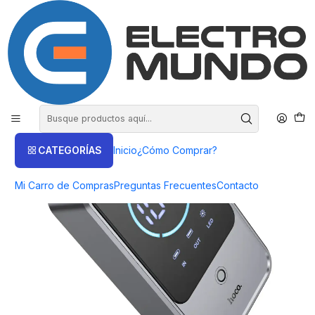
COMPRA HASTA EN 3 CUOTAS SIN INTERES
Inicio
Productos
HOGAR Y ENTRETENCIÒN
Accesorios Auto
Partidor Powerbank Carga Rapida Auto Hoco Qs7 10000 Mah Gris
CATEGORÍAS
Inicio
¿Cómo Comprar?
Mi Carro de Compras
Preguntas Frecuentes
Contacto