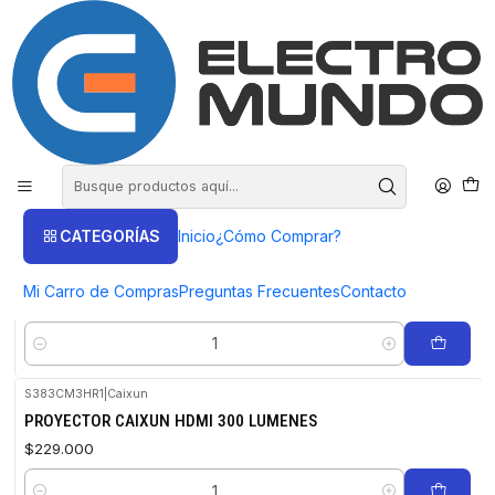
COMPRA HASTA EN 3 CUOTAS SIN INTERES
Inicio
Proyectores
Proyectores
FILTROS
CATEGORÍAS
Inicio
¿Cómo Comprar?
S383CD3HM1
|
Caixun
PROYECTOR CAIXUN 1080P HDMI USB 250 LUMENES
Mi Carro de Compras
Preguntas Frecuentes
Contacto
$209.000
Cantidad
S383CM3HR1
|
Caixun
PROYECTOR CAIXUN HDMI 300 LUMENES
$229.000