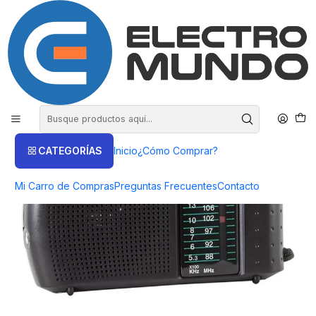
COMPRA HASTA EN 3 CUOTAS SIN INTERES
Inicio
Productos
AUDIO
Radios
Radio a Pilas Philco ICX-40 Fm/Am Portable de Bolsillo - ElectroMundo
CATEGORÍAS
Inicio
¿Cómo Comprar?
Mi Carro de Compras
Preguntas Frecuentes
Contacto