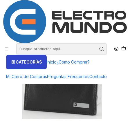
COMPRA HASTA EN 3 CUOTAS SIN INTERES
Inicio
Victorinox
Billeteras
Tarjetero Victorinox Rome Money Clip Altius 3.0 - Electromundo.
CATEGORÍAS
Inicio
¿Cómo Comprar?
Mi Carro de Compras
Preguntas Frecuentes
Contacto