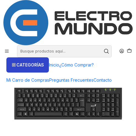
COMPRA HASTA EN 3 CUOTAS SIN INTERES
Inicio
Productos
COMPUTACIÓN
Teclados
Teclado Genius Copilot USB-Black KB-113
CATEGORÍAS
Inicio
¿Cómo Comprar?
Mi Carro de Compras
Preguntas Frecuentes
Contacto