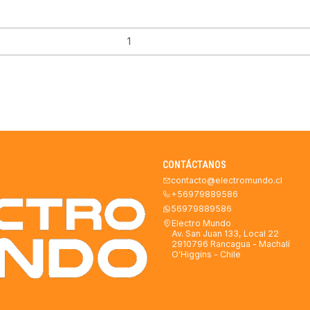
CONTÁCTANOS
contacto@electromundo.cl
+56979889586
56979889586
Electro Mundo
Av. San Juan 133, Local 22
2910796 Rancagua - Machalí
O'Higgins - Chile