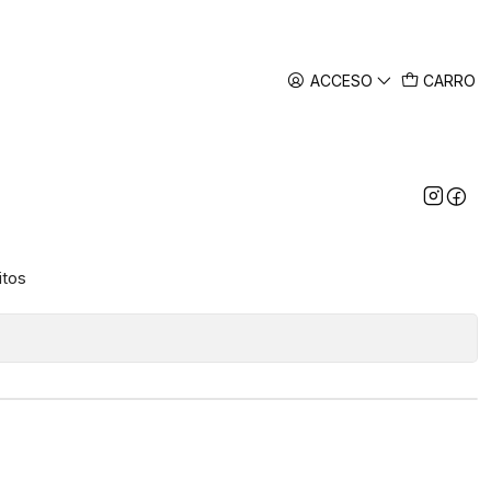
ACCESO
CARRO
orinox Domesticas Sweden
itos