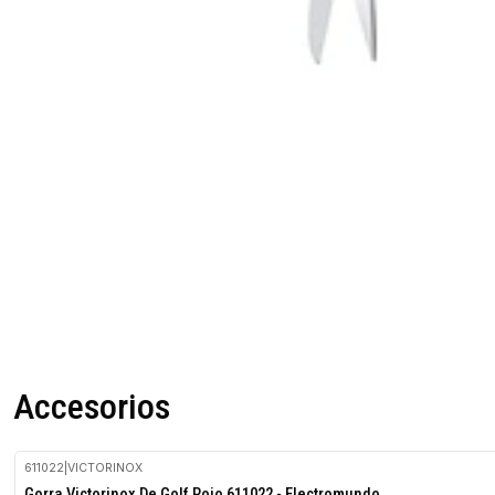
Accesorios
611022
|
VICTORINOX
Gorra Victorinox De Golf Rojo 611022 - Electromundo.