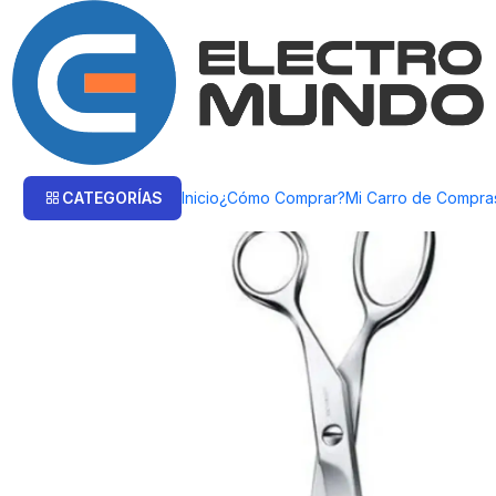
Inicio
Victorinox
Accesorios
Tijeras Victorinox Domesticas Sweden 8.
CATEGORÍAS
Inicio
¿Cómo Comprar?
Mi Carro de Compra