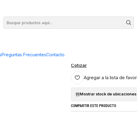
COMPRA HASTA EN 3 CUOTAS SIN INTERES
1021.18
|
Tijeras Vict
8.1021.18
s
Preguntas Frecuentes
Contacto
Cotizar
Agregar a la lista de favor
Mostrar stock de ubicaciones
COMPARTIR ESTE PRODUCTO