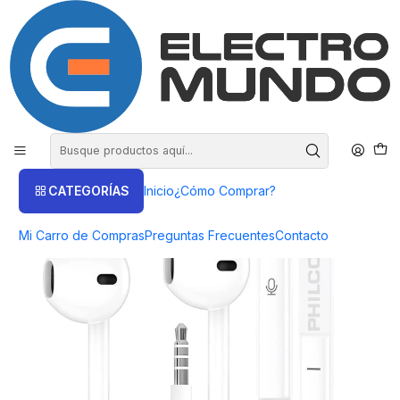
COMPRA HASTA EN 3 CUOTAS SIN INTERES
Inicio
Productos
AUDIO
Audífonos Con Cable
AUDIFONO PHILCO D40 MANOS LIBRES - ElectroMundo
CATEGORÍAS
Inicio
¿Cómo Comprar?
Mi Carro de Compras
Preguntas Frecuentes
Contacto