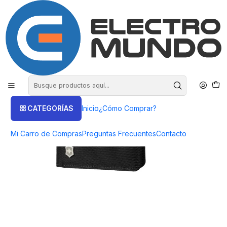
COMPRA HASTA EN 3 CUOTAS SIN INTERES
Inicio
Victorinox
Billeteras
Billetera Victorinox Bi-fold Con Monedero - Electromundo.
CATEGORÍAS
Inicio
¿Cómo Comprar?
Mi Carro de Compras
Preguntas Frecuentes
Contacto