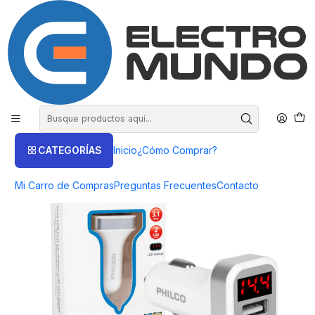
COMPRA HASTA EN 3 CUOTAS SIN INTERES
Inicio
Productos
HOGAR Y ENTRETENCIÒN
Accesorios Auto
Cargador de auto Philco doble usb con pantalla led 3.1 A -
ElectroMundo.
CATEGORÍAS
Inicio
¿Cómo Comprar?
Mi Carro de Compras
Preguntas Frecuentes
Contacto