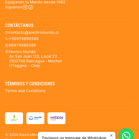
Equipando tu Mundo desde 1982.
Síguenos
CONTÁCTANOS
contacto@electromundo.cl
+56979889586
56979889586
Electro Mundo
Av. San Juan 133, Local 22
2910796 Rancagua - Machalí
O'Higgins - Chile
TÉRMINOS Y CONDICIONES
Terms and Conditions
2026 ElectroMundo.
Envíanos un mensaje de WhatsApp