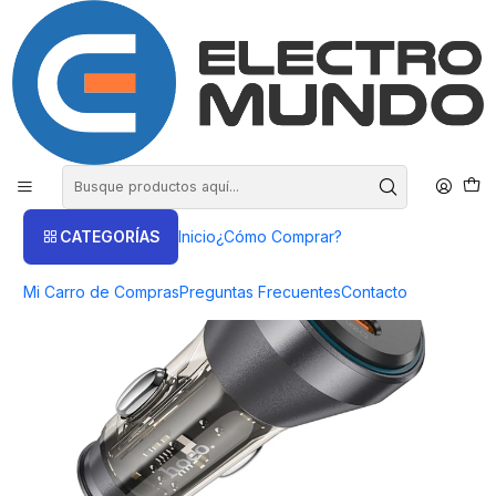
COMPRA HASTA EN 3 CUOTAS SIN INTERES
Inicio
Productos
HOGAR Y ENTRETENCIÒN
Accesorios Auto
Cargador Dual Auto Hoco PD60W - ElectroMundo.
CATEGORÍAS
Inicio
¿Cómo Comprar?
Mi Carro de Compras
Preguntas Frecuentes
Contacto