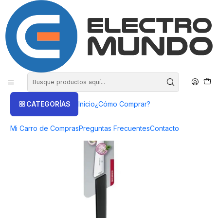
COMPRA HASTA EN 3 CUOTAS SIN INTERES
Inicio
Victorinox
Cuchillos
Cuchillo Victorinox De Cocina Hoja 15cms . Electromundo
CATEGORÍAS
Inicio
¿Cómo Comprar?
Mi Carro de Compras
Preguntas Frecuentes
Contacto