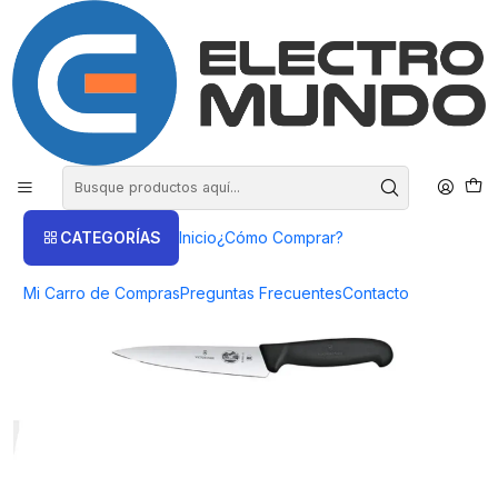
COMPRA HASTA EN 3 CUOTAS SIN INTERES
Inicio
Victorinox
Cuchillos
Cuchillo Victorinox Trinchar Hoja 15 Cm.- Electromundo
CATEGORÍAS
Inicio
¿Cómo Comprar?
Mi Carro de Compras
Preguntas Frecuentes
Contacto