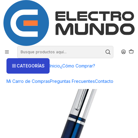
COMPRA HASTA EN 3 CUOTAS SIN INTERES
Inicio
Lapicera/Bolígrafos
Lapicera Boligrafo Cross Calais Chrome/Blue
CATEGORÍAS
Inicio
¿Cómo Comprar?
Mi Carro de Compras
Preguntas Frecuentes
Contacto