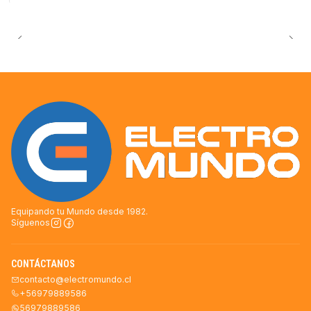
Equipando tu Mundo desde 1982.
Síguenos
CONTÁCTANOS
contacto@electromundo.cl
+56979889586
56979889586