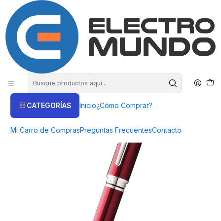
COMPRA HASTA EN 3 CUOTAS SIN INTERES
Inicio
Lapicera/Bolígrafos
Lapicera Bolígrafo Cross Coventry Red Lacquer
CATEGORÍAS
Inicio
¿Cómo Comprar?
Mi Carro de Compras
Preguntas Frecuentes
Contacto