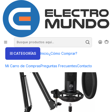
COMPRA HASTA EN 3 CUOTAS SIN INTERES
Inicio
Productos
AUDIO
Micrófonos
Micrófono Fifine T669 Condensador con Brazo Soporte -
ElectroMundo
CATEGORÍAS
Inicio
¿Cómo Comprar?
Mi Carro de Compras
Preguntas Frecuentes
Contacto