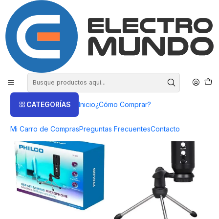
COMPRA HASTA EN 3 CUOTAS SIN INTERES
Inicio
Productos
AUDIO
Micrófonos
Microfono USB Streaming Philco - ElectroMundo
CATEGORÍAS
Inicio
¿Cómo Comprar?
Mi Carro de Compras
Preguntas Frecuentes
Contacto