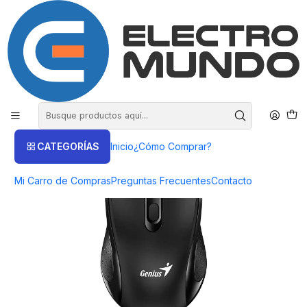
COMPRA HASTA EN 3 CUOTAS SIN INTERES
Inicio
Productos
COMPUTACIÓN
Mouse
Mouse Genius Inalámbrico Copilot BK NX-8025S
CATEGORÍAS
Inicio
¿Cómo Comprar?
Mi Carro de Compras
Preguntas Frecuentes
Contacto