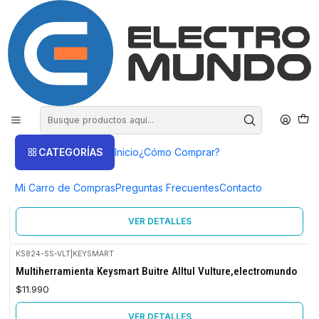
COMPRA HASTA EN 3 CUOTAS SIN INTERES
Inicio
Multiherramientas
Multiherramientas
FILTROS
CATEGORÍAS
Inicio
¿Cómo Comprar?
KS824-SS-RPT
|
KEYSMART
No disponible
Multiherramienta Keysmart Reptil Alltul Raptor, Electromundo
Mi Carro de Compras
Preguntas Frecuentes
Contacto
$11.990
VER DETALLES
KS824-SS-VLT
|
KEYSMART
No disponible
Multiherramienta Keysmart Buitre Alltul Vulture,electromundo
$11.990
VER DETALLES