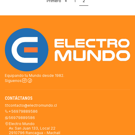
Primero
«
1
2
Equipando tu Mundo desde 1982.
Síguenos
CONTÁCTANOS
contacto@electromundo.cl
+56979889586
56979889586
Electro Mundo
Av. San Juan 133, Local 22
2910796 Rancagua - Machalí