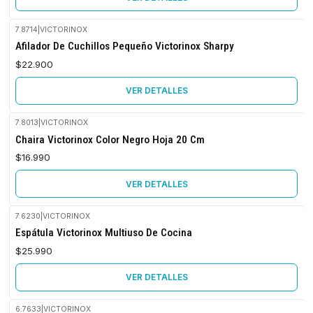
7.8714
|
VICTORINOX
Agotado
Afilador De Cuchillos Pequeño Victorinox Sharpy
$22.900
VER DETALLES
7.8013
|
VICTORINOX
No disponible
Chaira Victorinox Color Negro Hoja 20 Cm
$16.990
VER DETALLES
7.6230
|
VICTORINOX
Agotado
Espátula Victorinox Multiuso De Cocina
$25.990
VER DETALLES
6.7633
|
VICTORINOX