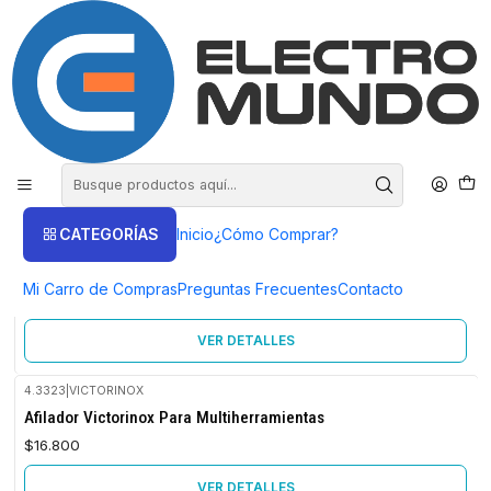
COMPRA HASTA EN 3 CUOTAS SIN INTERES
Inicio
Victorinox
Cuchillos
Cuchillos
FILTROS
CATEGORÍAS
Inicio
¿Cómo Comprar?
6.7113.31
|
LOGITECH
Agotado
Cuchillos Victorinox Set 3 Piezas 6.7113.31 - Electromundo.
Mi Carro de Compras
Preguntas Frecuentes
Contacto
$20.900
VER DETALLES
4.3323
|
VICTORINOX
Agotado
Afilador Victorinox Para Multiherramientas
$16.800
VER DETALLES