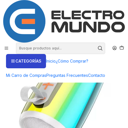
COMPRA HASTA EN 3 CUOTAS SIN INTERES
Inicio
Productos
AUDIO
Parlantes
Parlante Inalámbrico HC18 360° Blanco - ElectroMundo
CATEGORÍAS
Inicio
¿Cómo Comprar?
Mi Carro de Compras
Preguntas Frecuentes
Contacto