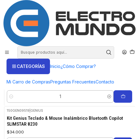
COMPRA HASTA EN 3 CUOTAS SIN INTERES
Inicio
Productos
AUDIO
Micrófono
Micrófono
FILTROS
CATEGORÍAS
Inicio
¿Cómo Comprar?
150GEN09518
|
GENIUS
Kit Genius Teclado & Mouse Inalámbrico Copilot KM-8101
Mi Carro de Compras
Preguntas Frecuentes
Contacto
$22.650
Cantidad
150GEN09519
|
GENIUS
Kit Genius Teclado & Mouse Inalámbrico Bluetooth Copilot
SLIMSTAR 8230
$34.000