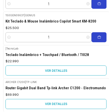
Cantidad
150GEN09637
|
GENIUS
Kit Teclado & Mouse Inalámbrico Copilot Smart KM-8200
$25.500
Cantidad
|
TecnoLab
Agotado
Teclado Inalámbrico + Touchpad / Bluetooth / Tl028
$22.990
VER DETALLES
ARCHER C1200
|
TP-LINK
No disponible
Router Gigabit Dual Band Tp-link Archer C1200 - Electromundo
$69.990
VER DETALLES