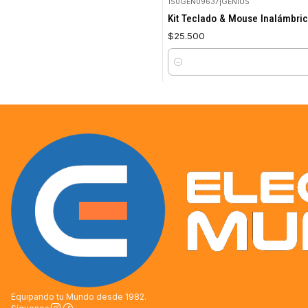
150GEN09637
|
GENIUS
Kit Teclado & Mouse Inalámbri
$25.500
Cantidad
Equipando tu Mundo desde 1982.