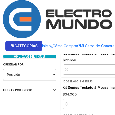
Inicio
Productos
AUDIO
Micrófono
Kit Teclado y Mouse
Kit Teclado y Mouse
Filtrar Productos
CATEGORÍAS
Inicio
¿Cómo Comprar?
Mi Carro de Compra
150GEN09518
|
GENIUS
1-3 de 3 productos
Kit Genius Teclado & Mouse In
APLICAR FILTROS
$22.650
ORDENAR POR
Cantidad
150GEN09519
|
GENIUS
Kit Genius Teclado & Mouse In
FILTRAR POR PRECIO
$34.000
Cantidad