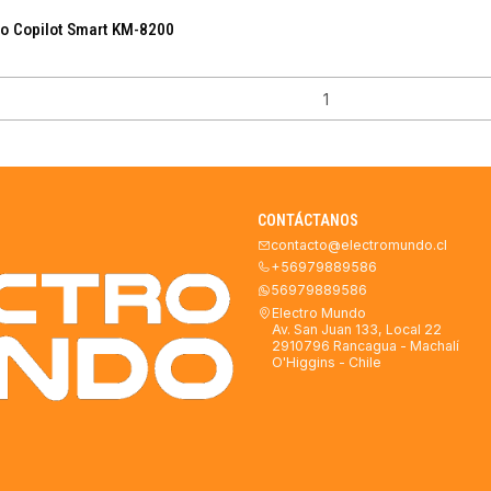
co Copilot Smart KM-8200
CONTÁCTANOS
contacto@electromundo.cl
+56979889586
56979889586
Electro Mundo
Av. San Juan 133, Local 22
2910796 Rancagua - Machalí
O'Higgins - Chile