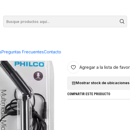
COMPRA HASTA EN 3 CUOTAS SIN INTERES
3.5mm - ElectroMundo
|
Micrófono Ph
ElectroMund
s
Preguntas Frecuentes
Contacto
Agregar a la lista de favor
Mostrar stock de ubicaciones
COMPARTIR ESTE PRODUCTO