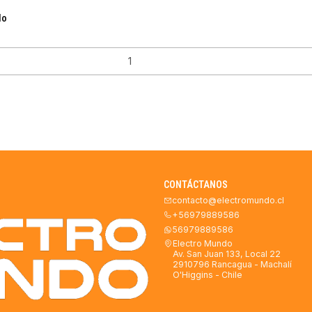
do
CONTÁCTANOS
contacto@electromundo.cl
+56979889586
56979889586
Electro Mundo
Av. San Juan 133, Local 22
2910796 Rancagua - Machalí
O'Higgins - Chile