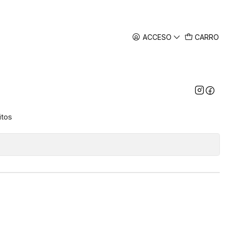
ACCESO
CARRO
ilco Para Pc Plug 3.5mm -
o
itos