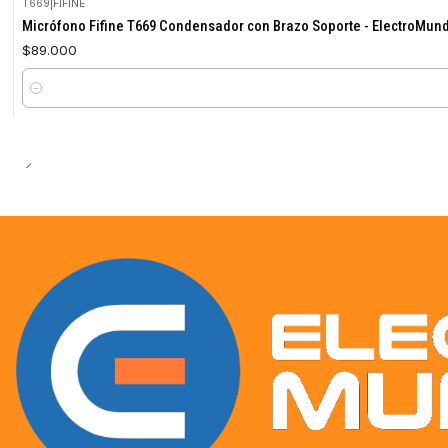
T669
|
FIFINE
Micrófono Fifine T669 Condensador con Brazo Soporte - ElectroMun
$89.000
Cantidad