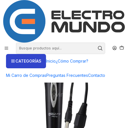
COMPRA HASTA EN 3 CUOTAS SIN INTERES
Inicio
Productos
AUDIO
Micrófonos
Micrófono ProSound con Cable Unidireccional - ElectroMundo
CATEGORÍAS
Inicio
¿Cómo Comprar?
Mi Carro de Compras
Preguntas Frecuentes
Contacto