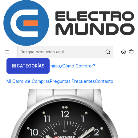
COMPRA HASTA EN 3 CUOTAS SIN INTERES
Inicio
Productos
Relojes Wenger
Reloj Wenger Avenue 42 Mm Correa Acero Color Negro
CATEGORÍAS
Inicio
¿Cómo Comprar?
Mi Carro de Compras
Preguntas Frecuentes
Contacto